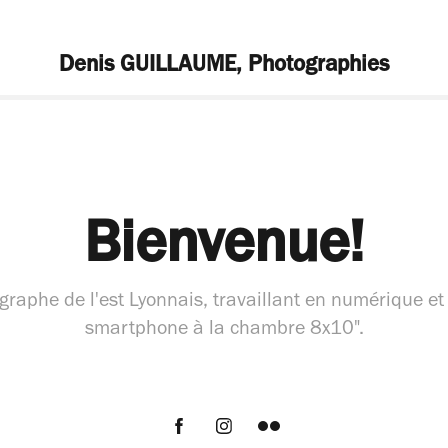
Denis GUILLAUME, Photographies
Bienvenue!
graphe de l'est Lyonnais, travaillant en numérique et 
smartphone à la chambre 8x10".